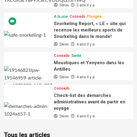
Steve
3 ans il y a
A la une
Conseils
Plongée
Snorkeling Report, « LE » site qui
recense les meilleurs sports de
Snorkeling dans le monde!
Steve
4 ans il y a
Conseils
Santé
Moustiques et Yenyens dans les
Antilles
Steve
4 ans il y a
Conseils
Check-list des démarches
administratives avant de partir en
voyage
Steve
4 ans il y a
Tous les articles