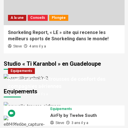
A la une
Conseils
Plongée
Snorkeling Report, « LE » site qui recense les
meilleurs sports de Snorkeling dans le monde!
Steve
4 ans il y a
Studio « Ti Karanbol » en Guadeloupe
Equipements
Réutilisation des trousses de confort des
compagnies aériennes
Equipements
Steve
4 mois il y a
Equipements
AirFly by Twelve South
Steve
3 ans il y a