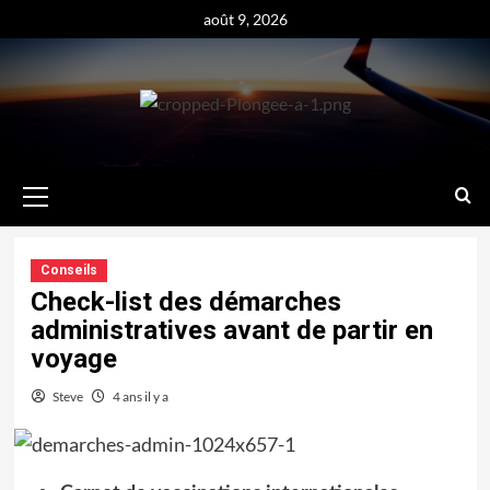
Aller
août 9, 2026
au
contenu
Menu
principal
Conseils
Check-list des démarches
administratives avant de partir en
voyage
Steve
4 ans il y a