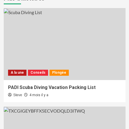
A la une
Conseils
Plongée
PADI Scuba Diving Vacation Packing List
Steve
4 mois il y a