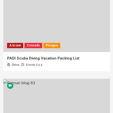
A la une
Conseils
Plongée
PADI Scuba Diving Vacation Packing List
Steve
4 mois il y a