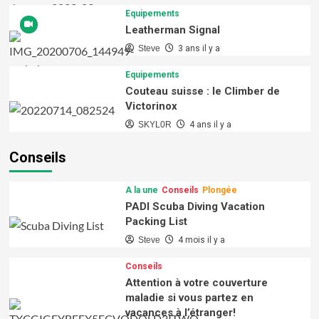
Equipements
Leatherman Signal
Steve
3 ans il y a
Equipements
Couteau suisse : le Climber de
Victorinox
SKYL0R
4 ans il y a
Conseils
A la une
Conseils
Plongée
PADI Scuba Diving Vacation
Packing List
Steve
4 mois il y a
Conseils
Attention à votre couverture
maladie si vous partez en
vacances à l’étranger!