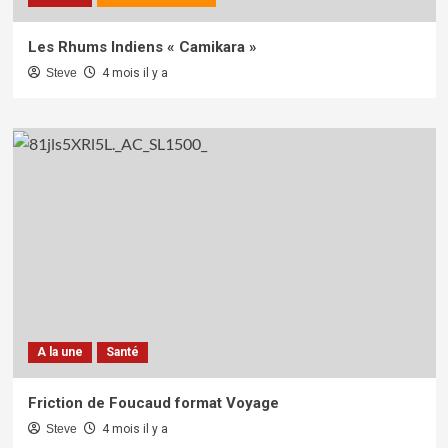
Les Rhums Indiens « Camikara »
Steve
4 mois il y a
A la une
Santé
Friction de Foucaud format Voyage
Steve
4 mois il y a