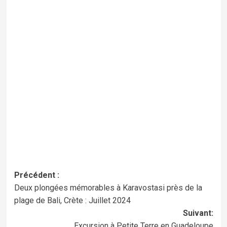
Navigation
Précédent :
Deux plongées mémorables à Karavostasi près de la
d’article
plage de Bali, Crète : Juillet 2024
Suivant:
Excursion à Petite Terre en Guadeloupe