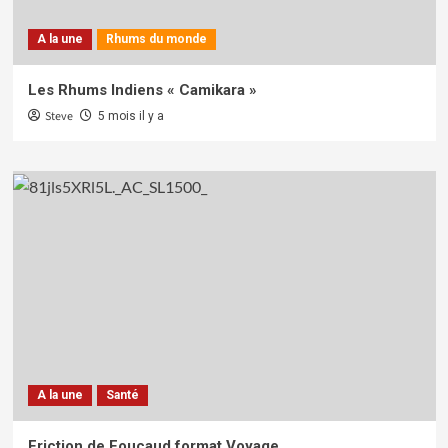
A la une
Rhums du monde
Les Rhums Indiens « Camikara »
Steve
5 mois il y a
A la une
Santé
Friction de Foucaud format Voyage