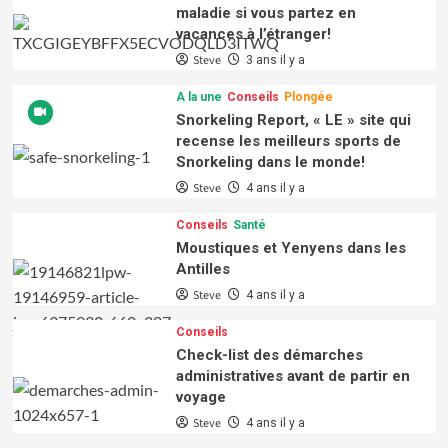
maladie si vous partez en
vacances à l’étranger!
Steve
3 ans il y a
A la une
Conseils
Plongée
Snorkeling Report, « LE » site qui
recense les meilleurs sports de
Snorkeling dans le monde!
Steve
4 ans il y a
Conseils
Santé
Moustiques et Yenyens dans les
Antilles
Steve
4 ans il y a
Conseils
Check-list des démarches
administratives avant de partir en
voyage
Steve
4 ans il y a