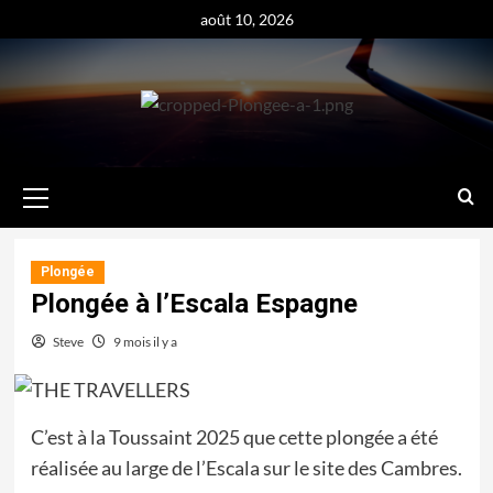
Aller
août 10, 2026
au
contenu
Menu
principal
Plongée
Plongée à l’Escala Espagne
Steve
9 mois il y a
C’est à la Toussaint 2025 que cette plongée a été
réalisée au large de l’Escala sur le site des Cambres.