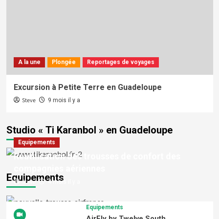
A la une
Plongée
Reportages de voyages
Excursion à Petite Terre en Guadeloupe
Steve
9 mois il y a
Studio « Ti Karanbol » en Guadeloupe
Equipements
Réutilisation des trousses de confort des
compagnies aériennes
Equipements
Steve
4 mois il y a
Equipements
AirFly by Twelve South