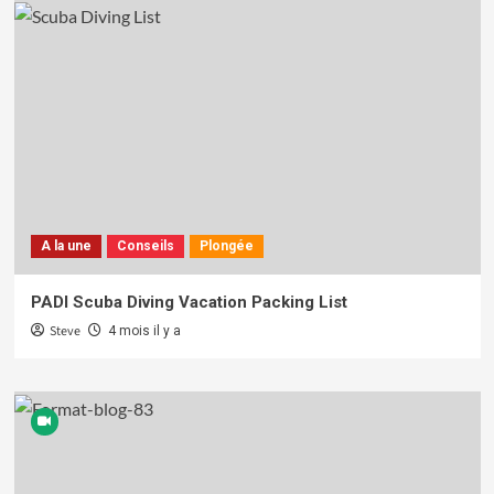
A la une
Conseils
Plongée
PADI Scuba Diving Vacation Packing List
Steve
4 mois il y a