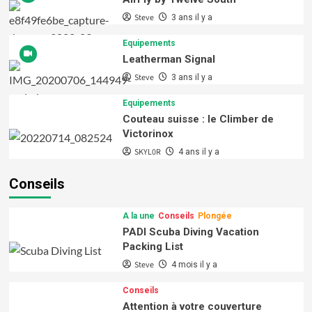
Steve
3 ans il y a
Equipements
Leatherman Signal
Steve
3 ans il y a
Equipements
Couteau suisse : le Climber de
Victorinox
SKYL0R
4 ans il y a
Conseils
A la une
Conseils
Plongée
PADI Scuba Diving Vacation
Packing List
Steve
4 mois il y a
Conseils
Attention à votre couverture